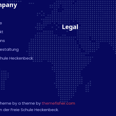
mpany
ce
Legal
kt
uns
gestaltung
Schule Heckenbeck
 theme by a theme by
themefisher.com
n der Freie Schule Heckenbeck.