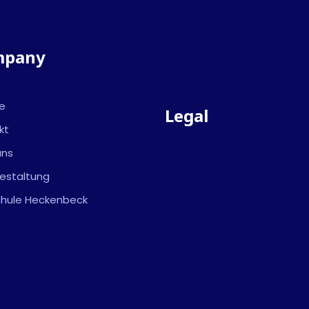
mpany
ce
Legal
kt
uns
gestaltung
Schule Heckenbeck